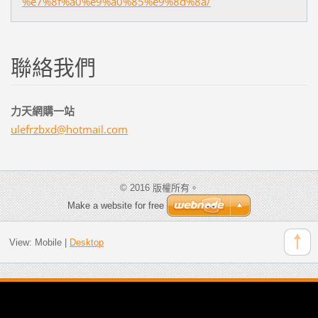
%e7%8f%a0%e9%a0%85%e9%8d%8a/
聯絡我們
力天網購一站
ulefrzbx
d@hotmai
l.com
© 2016 版權所有。
Make a website for free
View:
Mobile
|
Desktop