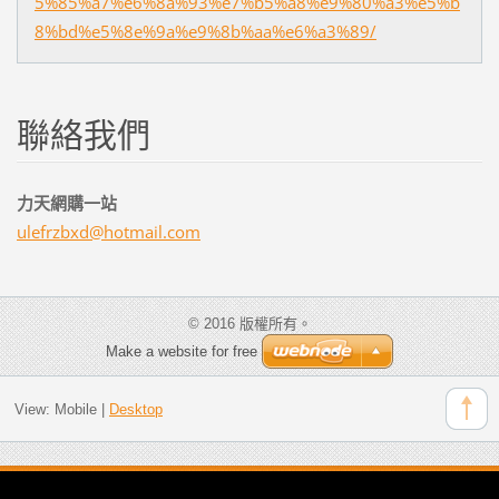
5%85%a7%e6%8a%93%e7%b5%a8%e9%80%a3%e5%b
8%bd%e5%8e%9a%e9%8b%aa%e6%a3%89/
聯絡我們
力天網購一站
ulefrzbx
d@hotmai
l.com
© 2016 版權所有。
Make a website for free
View:
Mobile
|
Desktop